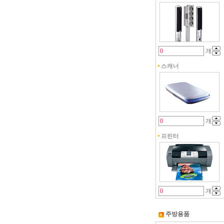
개
스캐너
개
프린터
개
주방용품