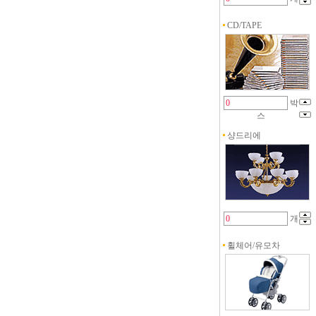
CD/TAPE
박
스
샹드리에
개
휠체어/유모차