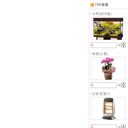
기타용품
수족관(대형)
개
화분(소형)
개
난로/온풍기
개