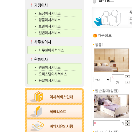
가구정보
장롱1
개
일반침대(싱글)
개