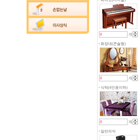
피아노(디지털)
개
화장대(콘솔형)
개
식탁(4인용이하)
개
일반의자