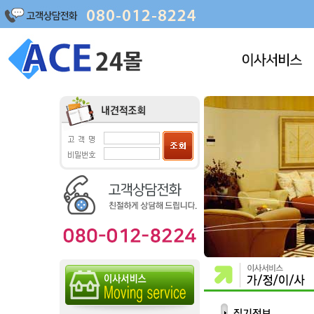
포장이사
명품이사
원룸이사
사무실이사
보관이사