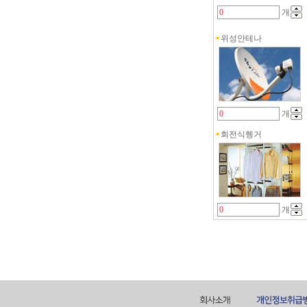
개
위성안테나
개
회전식헹거
개