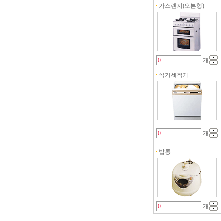
가스렌지(오븐형)
개
식기세척기
개
밥통
개