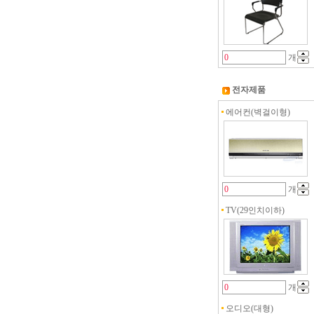
개
전자제품
에어컨(벽걸이형)
개
TV(29인치이하)
개
오디오(대형)