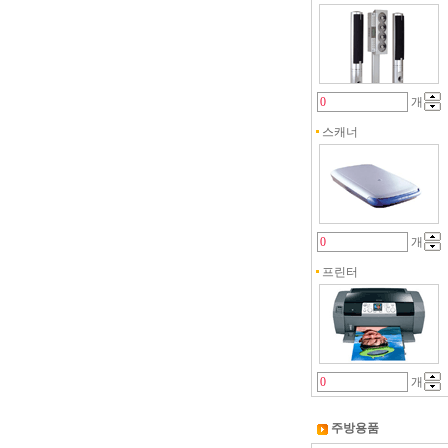
개
스캐너
개
프린터
개
주방용품