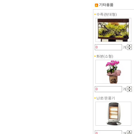
기타용품
수족관(대형)
개
화분(소형)
개
난로/온풍기
개