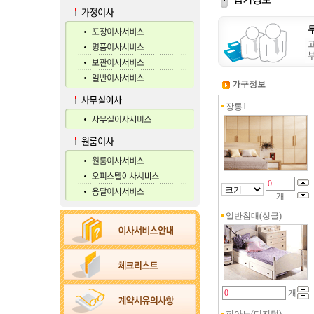
가구정보
장롱1
개
일반침대(싱글)
개