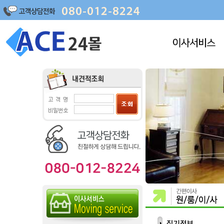
포장이사
명품이사
원룸이사
사무실이사
보관이사