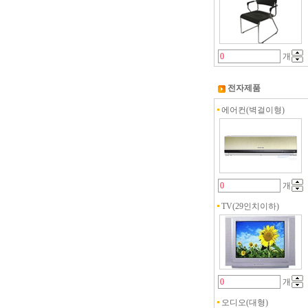
개
전자제품
에어컨(벽걸이형)
개
TV(29인치이하)
개
오디오(대형)