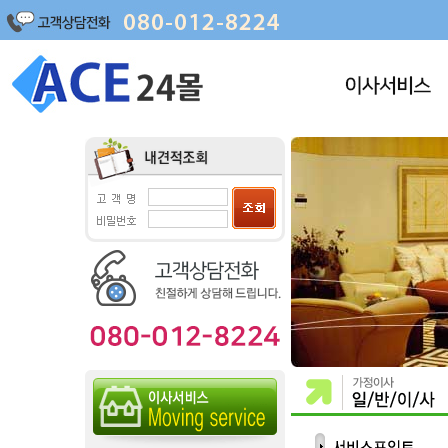
포장이사
명품이사
원룸이사
사무실이사
보관이사