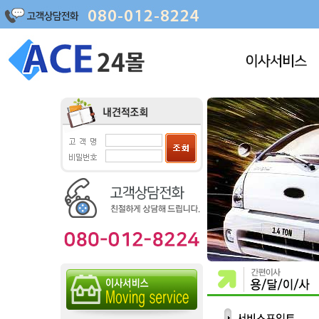
포장이사
명품이사
원룸이사
사무실이사
보관이사